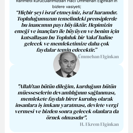
Rahmetli kurucularımızdan Hacı Ümmehan Elginkan’ın
bizlere vasiyeti;
“Hiçbir şeyi israf etmeyiniz, israf haramdır.
Topluluğumuzun temelindeki prensiplerde
bu inancımın payı büyüktür. Hepimizin
emeği ve inançları ile büyüyen ve benim için
kutsallaşan bu Topluluk bir Vakıf haline
gelecek ve memleketimize daha çok
faydalar temin edecektir.”
Hacı Ümmehan Elginkan
"Allah'tan bütün dileğim, kurduğum bütün
müesseselerin devamlılığının sağlanması,
memlekete faydalı birer kuruluş olarak
insanlara iş imkanı yaratması, devlete vergi
vermesi ve bizden sonra gelecek olanlara da
örnek olmasıdır".
H. Ekrem Elginkan