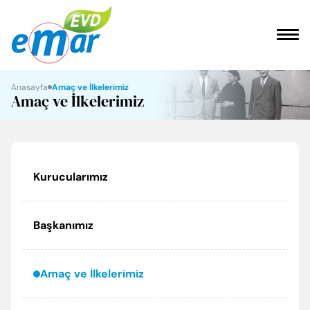
ANASAYFA
Anasayfa
Amaç ve İlkelerimiz
Amaç ve İlkelerimiz
KURUMSAL
HİZMETLER
Kurucularımız
REFERANSLARIMIZ
Başkanımız
FAYDALI BİLGİLER
Amaç ve İlkelerimiz
İLETİŞİM