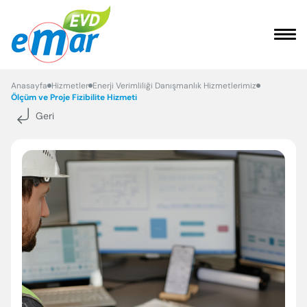
ANASAYFA
Anasayfa
Hizmetler
Enerji Verimliliği Danışmanlık Hizmetlerimiz
Ölçüm ve Proje Fizibilite Hizmeti
Geri
KURUMSAL
HİZMETLER
REFERANSLARIMIZ
FAYDALI BİLGİLER
İLETİŞİM