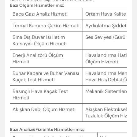
Bazı Ölçüm Hizmetlerimiz;
Baca Gazı Analiz Hizmeti
Ortam Hava Kalite Öl
Termal Kamera Çekim Hizmeti
Aydınlatma Şiddeti Öl
Bina Dış Duvar Isı İletim
Ses Seviyesi/Gürültü Ö
Katsayısı Ölçüm Hizmeti
Enerji Analizörü Ölçüm
Havalandırma Hatlarınd
Hizmeti
Ölçüm Hizmeti
Buhar Kapanı ve Buhar Vanası
Havalandırma Menfezle
Kaçak Test Hizmeti
Hava Hızı/Debisi Ölçü
Enter’a basıp arayabilir veya ESC ile kapatabilirsiniz
Basınçlı Hava Kaçak Test
Mekanik Sistemlerde D
Hizmeti
Akışkan Debi Ölçüm Hizmeti
Akışkan Elektriksel İlet
Tuzluluk Ölçüm Hizmeti
Bazı Analiz&Fizibilite Hizmetlerimiz;