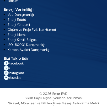
İletişim
Enerji Verimliliği
Vap Danışmanlığı
Enerji Etüdü
Enerji Yönetimi
Ölçüm ve Proje Fizibilite Hizmeti
Enerji İzleme
Enerji Kimlik Belgesi
ISO-50001 Danışmanlığı
Karbon Ayakizi Danışmanlığı
Bizi Takip Edin
Facebook
X
Instagram
Youtube
© 2026 Emar EVD
6698 Sayılı Kişisel Verilerin Korunması
Emar EVD,
ELGİNKAN TOPLULUĞU kuruluşudur
.
Şikayet, Müracaat ve Bilgilendirme Mesajı Aydınlatma Metni