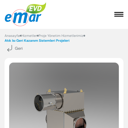
ANASAYFA
Anasayfa
Hizmetler
Proje Yönetim Hizmetlerimiz
Atık Isı Geri Kazanım Sistemleri Projeleri
Geri
KURUMSAL
HİZMETLER
REFERANSLARIMIZ
FAYDALI BİLGİLER
İLETİŞİM