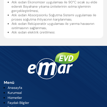
Atık ısıdan Ekonomizer uygulaması ile 90°C sıcak su elde
ederek Boyahane yıkama ünitelerinin ısıtma işleminin
gerçekleştirilmesi,
Enter’a basıp arayabilir veya ESC ile kapatabilirsiniz
Atık ısıdan Absorpsionlu Soğutma Sistemi uygulaması ile
proses soğutma ihtiyacının karşılanması,
Atık ısıdan Reküperatör uygulaması ile yanma havasının
ısıtılmasının sağlanması,
Atık ısıdan elektrik üretilmesi.
Menü
Anasayfa
Kurumsal
Hizmetler
Faydalı Bilgiler