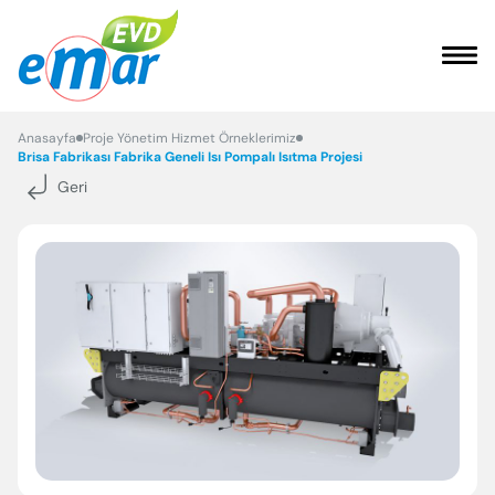
ANASAYFA
Anasayfa
Proje Yönetim Hizmet Örneklerimiz
Brisa Fabrikası Fabrika Geneli Isı Pompalı Isıtma Projesi
Geri
KURUMSAL
HİZMETLER
REFERANSLARIMIZ
FAYDALI BİLGİLER
İLETİŞİM