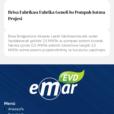
Brisa Fabrikası Fabrika Geneli Isı Pompalı Isıtma
Projesi
Brisa Bridgestone Aksaray Lastik fabrikasında atık ısıdan
faydalanacak şekilde 2,3 MW'lık ısı pompası sistemi kurarak,
fabrika içinde 0,5 MW'lık elektrik tüketimine karşılık 2,3
MW'lık ısıtma sistemi projelendirilmiş ve kurulumu yapılmıştır.
Enter’a basıp arayabilir veya ESC ile kapatabilirsiniz
Menü
Anasayfa