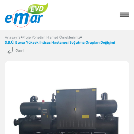
ANASAYFA
Anasayfa
Proje Yönetim Hizmet Örneklerimiz
S.B.Ü. Bursa Yüksek İhtisas Hastanesi Soğutma Grupları Değişimi
Geri
KURUMSAL
HİZMETLER
REFERANSLARIMIZ
FAYDALI BİLGİLER
İLETİŞİM