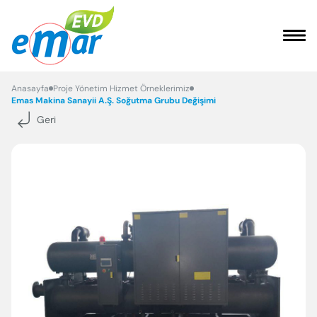
ANASAYFA
Anasayfa
Proje Yönetim Hizmet Örneklerimiz
Emas Makina Sanayii A.Ş. Soğutma Grubu Değişimi
Geri
KURUMSAL
HİZMETLER
REFERANSLARIMIZ
FAYDALI BİLGİLER
İLETİŞİM