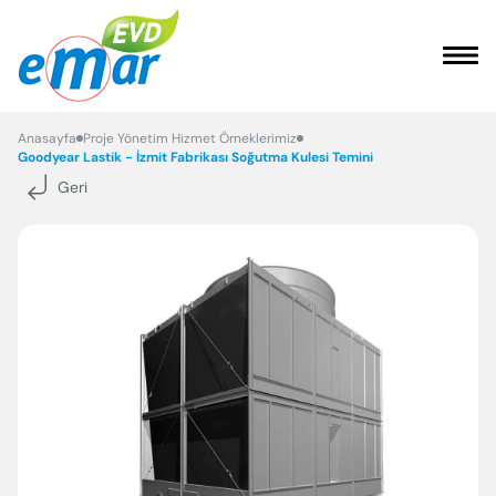
ANASAYFA
Anasayfa
Proje Yönetim Hizmet Örneklerimiz
Goodyear Lastik - İzmit Fabrikası Soğutma Kulesi Temini
Geri
KURUMSAL
HİZMETLER
REFERANSLARIMIZ
FAYDALI BİLGİLER
İLETİŞİM