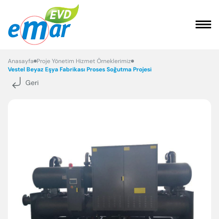
ANASAYFA
Anasayfa
Proje Yönetim Hizmet Örneklerimiz
Vestel Beyaz Eşya Fabrikası Proses Soğutma Projesi
Geri
KURUMSAL
HİZMETLER
REFERANSLARIMIZ
FAYDALI BİLGİLER
İLETİŞİM