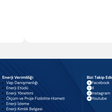
Enter’a basıp ara
Enerji Verimliliği
Bizi Takip Ed
Vap Danışmanlığı
Facebook
Enerji Etüdü
X
Enerji Yönetimi
Instagram
Ölçüm ve Proje Fizibilite Hizmeti
Youtube
Enerji İzleme
Enerji Kimlik Belgesi