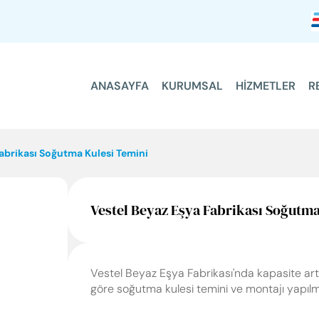
ANASAYFA
KURUMSAL
HİZMETLER
R
ANASAYFA
KURUMSAL
Fabrikası Soğutma Kulesi Temini
HİZMETLER
Vestel Beyaz Eşya Fabrikası Soğutma
REFERANSLARIMIZ
FAYDALI BİLGİLER
Vestel Beyaz Eşya Fabrikası'nda kapasite art
göre soğutma kulesi temini ve montajı yapılmı
İLETİŞİM