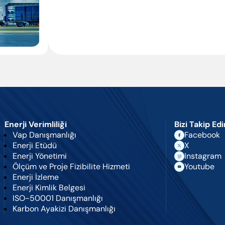
Enter’a basıp ara
Enerji Verimliliği
Bizi Takip Ed
Vap Danışmanlığı
Facebook
Enerji Etüdü
X
Enerji Yönetimi
Instagram
Ölçüm ve Proje Fizibilite Hizmeti
Youtube
Enerji İzleme
Enerji Kimlik Belgesi
ISO-50001 Danışmanlığı
Karbon Ayakizi Danışmanlığı