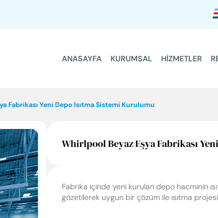
ANASAYFA
KURUMSAL
HİZMETLER
R
ANASAYFA
KURUMSAL
ya Fabrikası Yeni Depo Isıtma Sistemi Kurulumu
HİZMETLER
Whirlpool Beyaz Eşya Fabrikası Yen
REFERANSLARIMIZ
FAYDALI BİLGİLER
Fabrika içinde yeni kurulan depo hacminin ısıtl
gözetilerek uygun bir çözüm ile ısıtma projes
İLETİŞİM