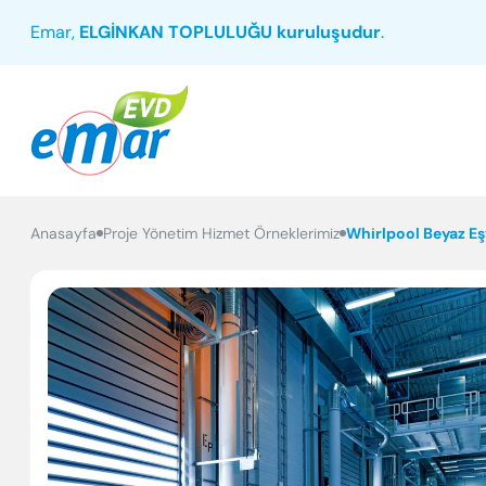
Emar,
ELGİNKAN TOPLULUĞU kuruluşudur
.
Anasayfa
Proje Yönetim Hizmet Örneklerimiz
Whirlpool Beyaz Eş