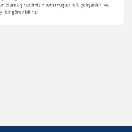
olarak şirketimizin tüm müşterileri, çalışanları ve
yabilir veya ESC ile kapatabilirsiniz
bir görev biliriz.