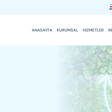
ANASAYFA
KURUMSAL
HİZMETLER
R
ANASAYFA
KURUMSAL
HİZMETLER
REFERANSLARIMIZ
FAYDALI BİLGİLER
İLETİŞİM