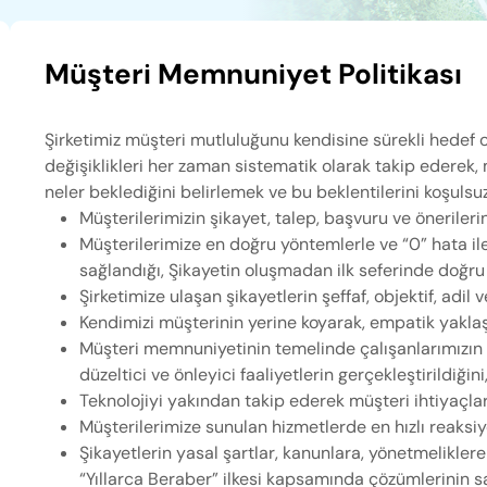
Müşteri Memnuniyet Politikası
Şirketimiz müşteri mutluluğunu kendisine sürekli hedef o
değişiklikleri her zaman sistematik olarak takip ederek,
neler beklediğini belirlemek ve bu beklentilerini koşulsu
Müşterilerimizin şikayet, talep, başvuru ve önerilerini
Müşterilerimize en doğru yöntemlerle ve “0” hata 
sağlandığı, Şikayetin oluşmadan ilk seferinde doğru 
Şirketimize ulaşan şikayetlerin şeffaf, objektif, adil ve 
Kendimizi müşterinin yerine koyarak, empatik yaklaşı
Müşteri memnuniyetinin temelinde çalışanlarımızın o
düzeltici ve önleyici faaliyetlerin gerçekleştirildiğini
Teknolojiyi yakından takip ederek müşteri ihtiyaçlar
Müşterilerimize sunulan hizmetlerde en hızlı reaksi
Şikayetlerin yasal şartlar, kanunlara, yönetmelikler
“Yıllarca Beraber” ilkesi kapsamında çözümlerinin s