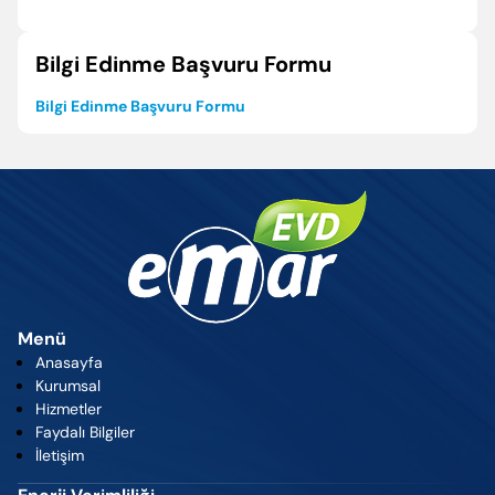
Enter’a basıp arayabilir veya ESC ile kapatabilirsiniz
Bilgi Edinme Başvuru Formu
Bilgi Edinme Başvuru Formu
Menü
Anasayfa
Kurumsal
Hizmetler
Faydalı Bilgiler
İletişim