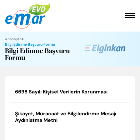
ANASAYFA
Anasayfa
Bilgi Edinme Başvuru Formu
Bilgi Edinme Başvuru
Formu
KURUMSAL
HİZMETLER
REFERANSLARIMIZ
6698 Sayılı Kişisel Verilerin Korunması
FAYDALI BİLGİLER
Şikayet, Müracaat ve Bilgilendirme Mesajı
Aydınlatma Metni
İLETİŞİM